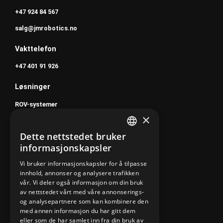
+47 924 84 567
salg@jmrobotics.no
Vakttelefon
+47 401 91 926
Løsninger
ROV-systemer
×
Software
Dette nettstedet bruker
Service
NORWEGIAN
informasjonskapsler
ENGLISH
Om oss
Vi bruker informasjonskapsler for å tilpasse
innhold, annonser og analysere trafikken
Karriere
vår. Vi deler også informasjon om din bruk
Om oss
av nettstedet vårt med våre annonserings-
og analysepartnere som kan kombinere den
Bærekraft
med annen informasjon du har gitt dem
eller som de har samlet inn fra din bruk av